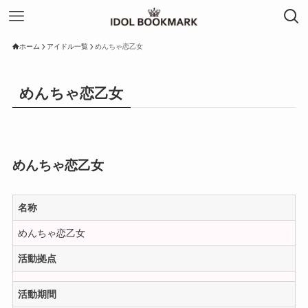
ホーム
アイドル一覧
めんちゃ恋乙女
めんちゃ恋乙女
めんちゃ恋乙女
名称
めんちゃ恋乙女
活動拠点
活動期間