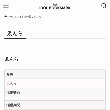
ホーム
アイドル一覧
ゑんら
ゑんら
ゑんら
名称
ゑんら
活動拠点
活動期間