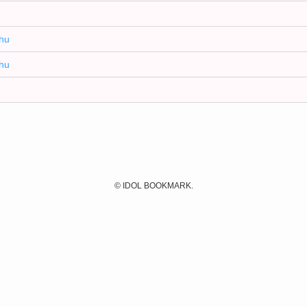
hu
hu
©
IDOL BOOKMARK.