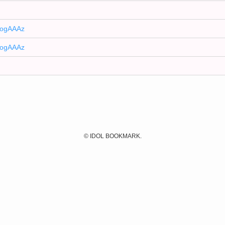
MogAAAz
MogAAAz
©
IDOL BOOKMARK.