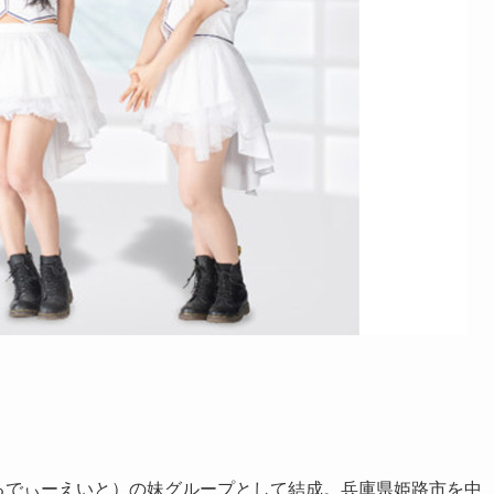
るでぃーえいと）の妹グループとして結成。兵庫県姫路市を中