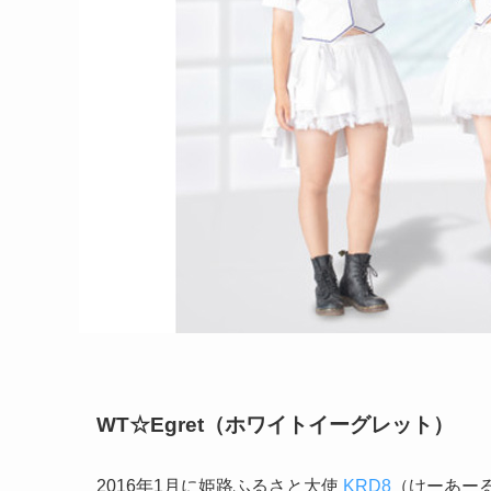
WT☆Egret（ホワイトイーグレット）
2016年1月に姫路ふるさと大使
KRD8
（けーあー